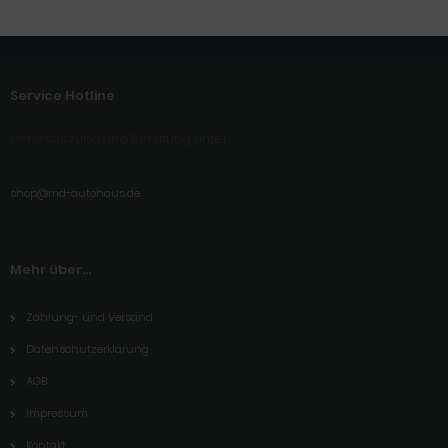
Service Hotline
Unterstützung und Beratung unter:
shop@md-autohaus.de
Mehr über...
Zahlung- und Versand
Datenschutzerklärung
AGB
Impressum
Kontakt