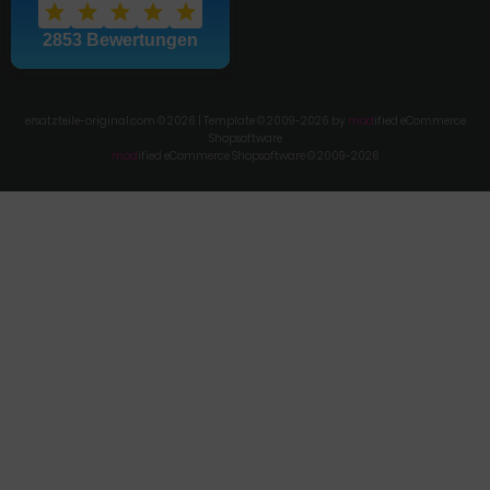
ersatzteile-original.com © 2026 | Template © 2009-2026 by
mod
ified eCommerce
Shopsoftware
mod
ified eCommerce Shopsoftware © 2009-2026