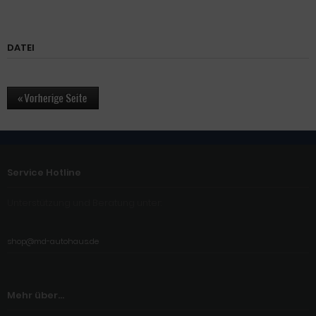
DATEI
Service Hotline
Unterstützung und Beratung unter:
shop@md-autohaus.de
Mehr über...