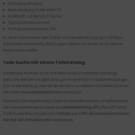
Fahrzeug Baujahr
Motorleistung in kW oder PS
Kraftstoff, z. B. Benzin/ Diesel
Typschlüsselnummer
Fahrgestellnummer/ VIN
Es sind nicht immer alle Daten zur Identifizierung des richtigen
Ersatzteils notwendig. Bei Fragen helfen wir Ihnen auch gerne
telefonisch weiter.
Teile Suche mit einem Teilekatalog
Ersatzteile können auch mit Hilfe eines Ersatzteile-Katalogs
gesucht werden. Es gibt zwei gut erreichbare Ersatzteilkataloge.
Der erste Katalog, den wir Ihnen kurz vorstellen möchten, können
Sie unter
www.partslink24.com
erreichen.
Möchten Sie regelmäßig Opel-Ersatzteile suchen, empfiehlt sich
der Herstellereigene
Opel-Ersatzteilekatalog, EPC
. Der EPC wird
nicht kostenfrei angeboten.
Details zum EPC Abonnement können
Sie auf der Anbieterseite nachlesen
.