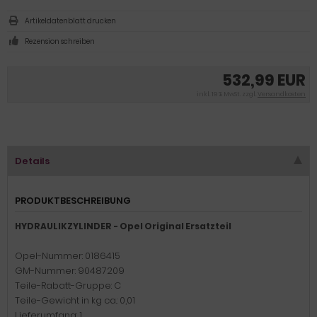
Artikeldatenblatt drucken
Rezension schreiben
532,99 EUR
inkl. 19 % MwSt. zzgl.
Versandkosten
Details
PRODUKTBESCHREIBUNG
HYDRAULIKZYLINDER - Opel Original Ersatzteil
Opel-Nummer: 0186415
GM-Nummer: 90487209
Teile-Rabatt-Gruppe: C
Teile-Gewicht in kg ca.: 0,01
Lieferumfang: 1