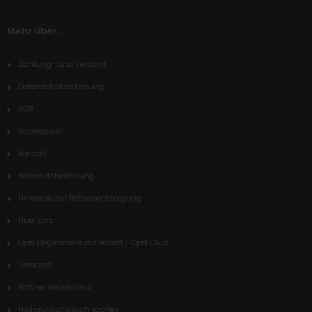
Mehr über...
Zahlung- und Versand
Datenschutzerklärung
AGB
Impressum
Kontakt
Widerrufsbelehrung
Hinweise zur Batterieentsorgung
Über uns
Opel Originalteile mit Rabatt - Opel Club
Lieferzeit
Partner Verzeichnis
Hydraulikschlauch kaufen