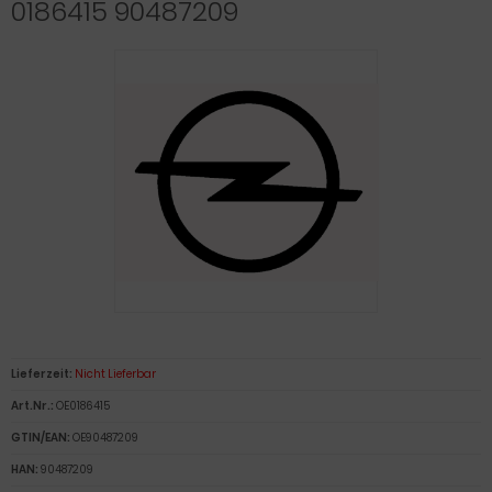
0186415 90487209
Lieferzeit:
Nicht Lieferbar
Art.Nr.:
OE0186415
GTIN/EAN:
OE90487209
HAN:
90487209