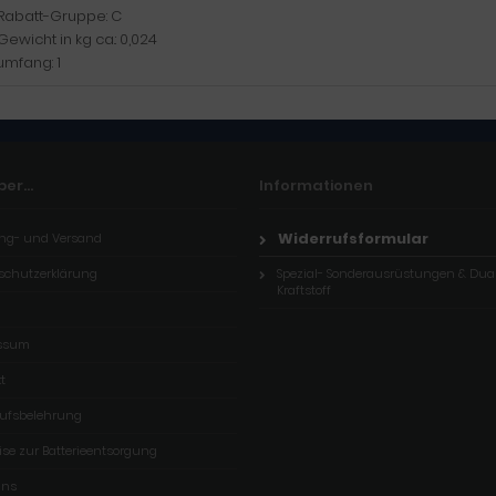
-Rabatt-Gruppe: C
Gewicht in kg ca.: 0,024
umfang: 1
er...
Informationen
Widerrufsformular
ng- und Versand
schutzerklärung
Spezial- Sonderausrüstungen & Dua
Kraftstoff
ssum
t
rufsbelehrung
se zur Batterieentsorgung
uns