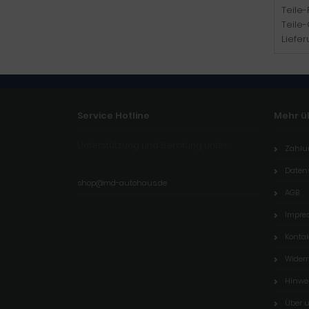
Teile
Teile-
Liefer
Service Hotline
Mehr üb
Unterstützung und Beratung unter:
Zahlu
Daten
shop@md-autohaus.de
AGB
Impre
Kontak
Wider
Hinwei
Über 