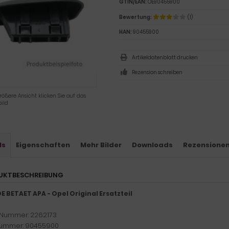
GTIN/EAN:
OE90455900
Bewertung:
(1)
HAN:
90455900
Artikeldatenblatt drucken
Rezension schreiben
rößere Ansicht klicken Sie auf das
ild
ls
Eigenschaften
Mehr Bilder
Downloads
Rezensione
UKTBESCHREIBUNG
E BETAET APA - Opel Original Ersatzteil
Nummer: 2262173
ummer: 90455900