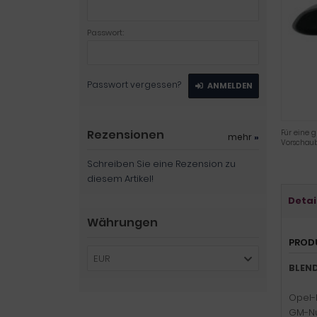
Passwort:
Passwort vergessen?
ANMELDEN
Rezensionen
Für eine g
mehr
»
Vorschaub
Schreiben Sie eine Rezension zu
diesem Artikel!
Detai
Währungen
PROD
EUR
BLEND
Opel-
GM-N