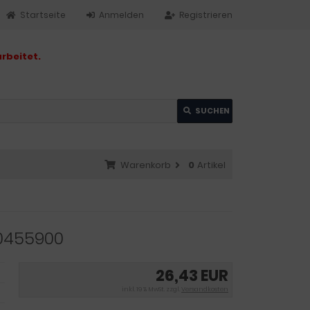
Startseite
Anmelden
Registrieren
rbeitet.
SUCHEN
Warenkorb
0
Artikel
90455900
26,43 EUR
inkl. 19 % MwSt. zzgl.
Versandkosten