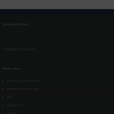
Service Hotline
Unterstützung und Beratung unter:
shop@md-autohaus.de
Mehr über...
Zahlung- und Versand
Datenschutzerklärung
AGB
Impressum
Kontakt