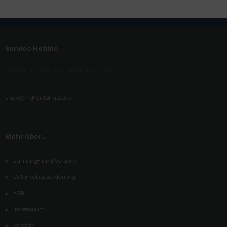
Service Hotline
Unterstützung und Beratung unter:
shop@md-autohaus.de
Mehr über...
Zahlung- und Versand
Datenschutzerklärung
AGB
Impressum
Kontakt