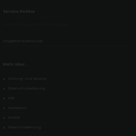
Service Hotline
Unterstützung und Beratung unter:
shop@md-autohaus.de
Mehr über...
Zahlung- und Versand
Datenschutzerklärung
AGB
Impressum
Kontakt
Widerrufsbelehrung