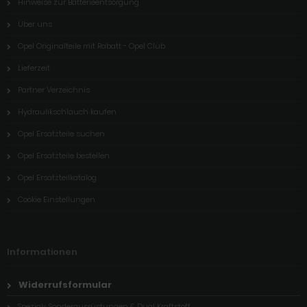
Hinweise zur Batterieentsorgung
Über uns
Opel Originalteile mit Rabatt - Opel Club
Lieferzeit
Partner Verzeichnis
Hydraulikschlauch kaufen
Opel Ersatzteile suchen
Opel Ersatzteile bestellen
Opel Ersatzteilkatalog
Cookie Einstellungen
Informationen
Widerrufsformular
Spezial- Sonderausrüstungen & Dual Kraftstoff