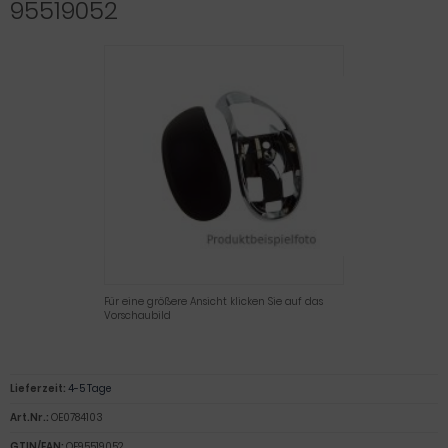
95519052
Für eine größere Ansicht klicken Sie auf das
Vorschaubild
Lieferzeit:
4-5 Tage
Art.Nr.:
OE0784103
GTIN/EAN:
OE95519052