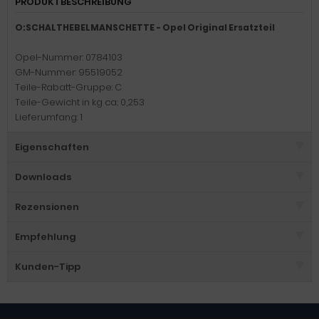
PRODUKTBESCHREIBUNG
O:SCHALTHEBELMANSCHETTE - Opel Original Ersatzteil
Opel-Nummer: 0784103
GM-Nummer: 95519052
Teile-Rabatt-Gruppe: C
Teile-Gewicht in kg ca.: 0,253
Lieferumfang: 1
Eigenschaften
Downloads
Rezensionen
Empfehlung
Kunden-Tipp