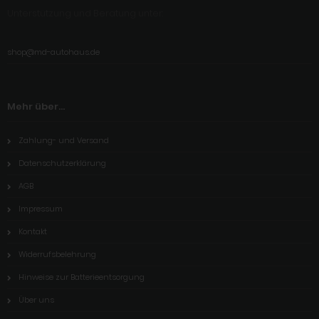
Unterstützung und Beratung unter:
shop@md-autohaus.de
Mehr über...
Zahlung- und Versand
Datenschutzerklärung
AGB
Impressum
Kontakt
Widerrufsbelehrung
Hinweise zur Batterieentsorgung
Über uns