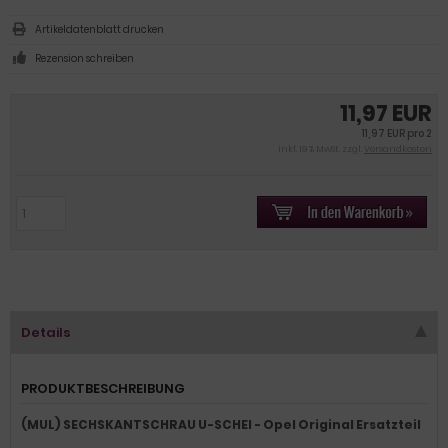
Artikeldatenblatt drucken
Rezension schreiben
11,97 EUR
11,97 EUR pro 2
inkl. 19 % MwSt. zzgl.
Versandkosten
Details
PRODUKTBESCHREIBUNG
(MUL) SECHSKANTSCHRAU U-SCHEI - Opel Original Ersatzteil