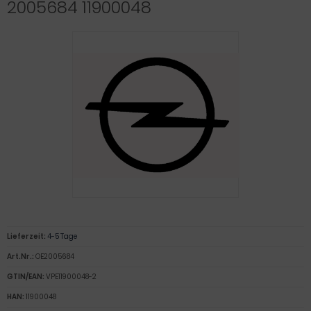
2005684 11900048
Lieferzeit:
4-5 Tage
Art.Nr.:
OE2005684
GTIN/EAN:
VPE11900048-2
HAN:
11900048