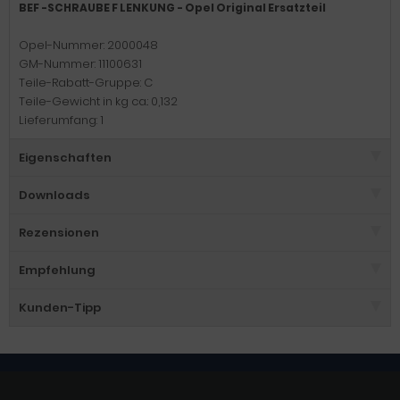
BEF -SCHRAUBE F LENKUNG - Opel Original Ersatzteil
Opel-Nummer: 2000048
GM-Nummer: 11100631
Teile-Rabatt-Gruppe: C
Teile-Gewicht in kg ca.: 0,132
Lieferumfang: 1
Eigenschaften
Downloads
Rezensionen
Empfehlung
Kunden-Tipp