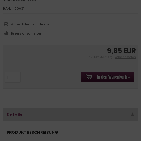
HAN:
11100631
Artikeldatenblatt drucken
Rezension schreiben
9,85 EUR
inkl. 19 % MwSt. zzgl.
Versandkosten
Details
PRODUKTBESCHREIBUNG