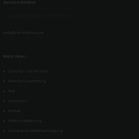
Service Hotline
Unterstützung und Beratung unter:
shop@md-autohaus.de
Mehr über...
Zahlung- und Versand
Datenschutzerklärung
AGB
Impressum
Kontakt
Widerrufsbelehrung
Hinweise zur Batterieentsorgung