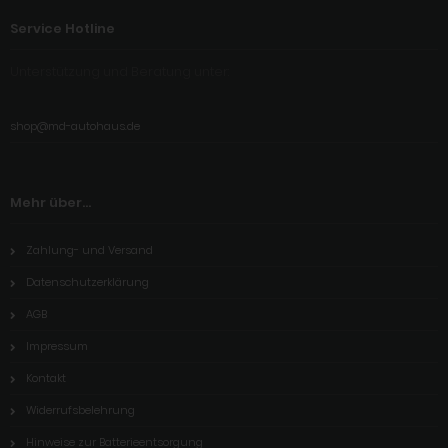
Service Hotline
Unterstützung und Beratung unter:
shop@md-autohaus.de
Mehr über...
Zahlung- und Versand
Datenschutzerklärung
AGB
Impressum
Kontakt
Widerrufsbelehrung
Hinweise zur Batterieentsorgung