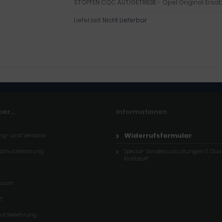
STOPFEN CQC AUT/GETRIEBE - Opel Original Ersatz
Lieferzeit:
Nicht Lieferbar
er...
Informationen
Widerrufsformular
ng- und Versand
schutzerklärung
Spezial- Sonderausrüstungen & Dua
Kraftstoff
ssum
t
rufsbelehrung