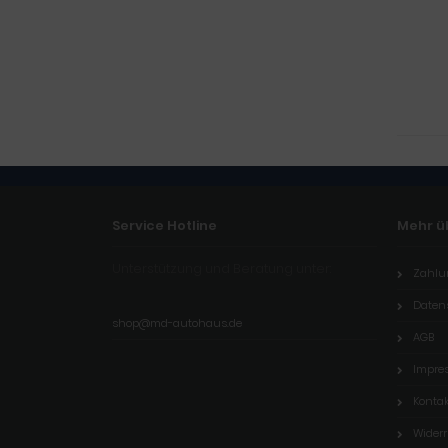
Service Hotline
Mehr üb
Unterstützung und Beratung unter:
Zahlu
Daten
shop@md-autohaus.de
AGB
Impre
Kontak
Wider