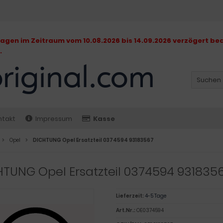
gen im Zeitraum vom 10.08.2026 bis 14.09.2026 verzögert bea
.
ntakt
Impressum
Kasse
Opel
DICHTUNG Opel Ersatzteil 0374594 93183567
TUNG Opel Ersatzteil 0374594 931835
Lieferzeit:
4-5 Tage
Art.Nr.:
OE0374594