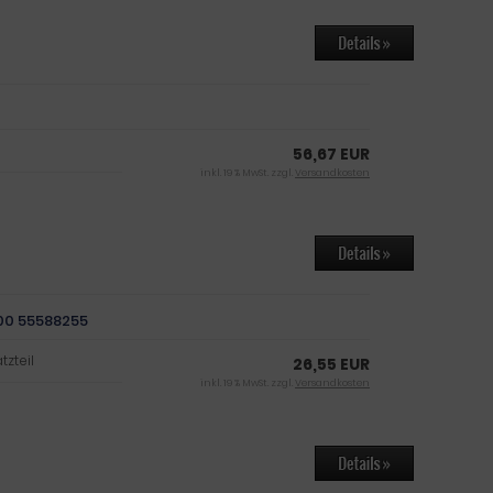
l
56,67 EUR
inkl. 19 % MwSt. zzgl.
Versandkosten
00 55588255
zteil
26,55 EUR
inkl. 19 % MwSt. zzgl.
Versandkosten