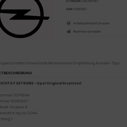
GTIN/EAN:
OE93183567
HAN:
93183567
Artikeldatenblatt drucken
Rezension schreiben
Eigenschaften
Downloads
Rezensionen
Empfehlung
Kunden-Tipp
KTBESCHREIBUNG
ICHTG F GETRIEBE - Opel Original Ersatzteil
ummer: 0374594
mer: 93183567
abatt-Gruppe: B
wicht in kg ca.: 0,044
fang: 1