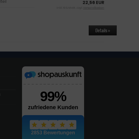
teil
22,56 EUR
inkl. 19 % MwSt. zzgl.
Versandkosten
l