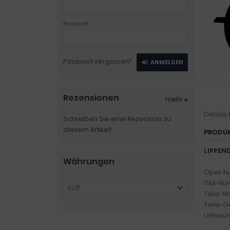
Passwort:
Passwort vergessen?
ANMELDEN
Rezensionen
mehr
»
Details
Schreiben Sie eine Rezension zu
diesem Artikel!
PRODU
LIPPEND
Währungen
Opel-N
GM-Num
EUR
Teile-R
Teile-Ge
Lieferum