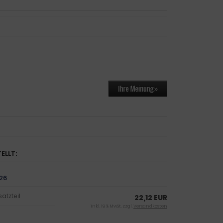
ELLT:
826
atzteil
22,12 EUR
inkl. 19 % MwSt. zzgl.
Versandkosten