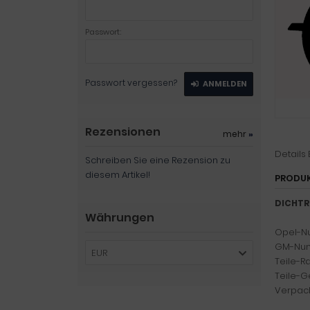
Passwort:
Passwort vergessen?
ANMELDEN
Rezensionen
mehr
»
Details
Schreiben Sie eine Rezension zu
diesem Artikel!
PRODU
DICHTRI
Währungen
Opel-N
GM-Num
EUR
Teile-R
Teile-Ge
Verpack