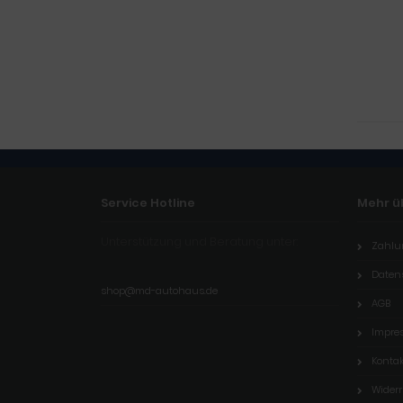
Service Hotline
Mehr üb
Unterstützung und Beratung unter:
Zahlu
Daten
shop@md-autohaus.de
AGB
Impre
Kontak
Wider