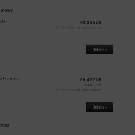
510183
teil
46,23 EUR
inkl. 19 % MwSt. zzgl.
Versandkosten
Ersatzteil
29,42 EUR
29,42 EUR pro
inkl. 19 % MwSt. zzgl.
Versandkosten
47962