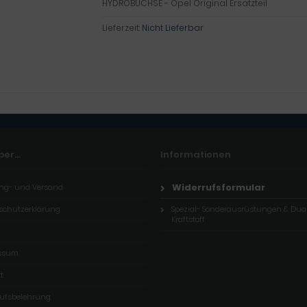
HYDROBUCHSE - Opel Original Ersatzteil
Lieferzeit:
Nicht Lieferbar
er...
Informationen
Widerrufsformular
ng- und Versand
schutzerklärung
Spezial- Sonderausrüstungen & Dua
Kraftstoff
ssum
t
rufsbelehrung