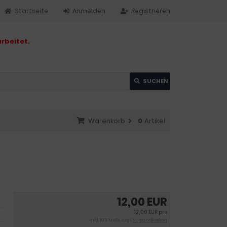
Startseite
Anmelden
Registrieren
rbeitet.
SUCHEN
Warenkorb
0
Artikel
12,00 EUR
12,00 EUR pro
inkl. 19 % MwSt. zzgl.
Versandkosten