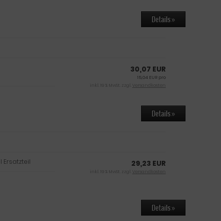
30,07 EUR
15,04 EUR pro
inkl. 19 % MwSt. zzgl.
Versandkosten
Ersatzteil
29,23 EUR
inkl. 19 % MwSt. zzgl.
Versandkosten