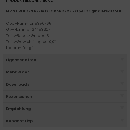
PRODUKTBESCHREIBUNG
ELAST BOLZEN BEF MOTORABDECK - Opel Original Ersatzteil
Opel-Nummer: 5850765
GM-Nummer: 24453627
Teile-Rabatt-Gruppe: B
Teile-Gewicht in kg ca.: 0,011
Lieferumfang: 1
Eigenschaften
Mehr Bilder
Downloads
Rezensionen
Empfehlung
Kunden-Tipp