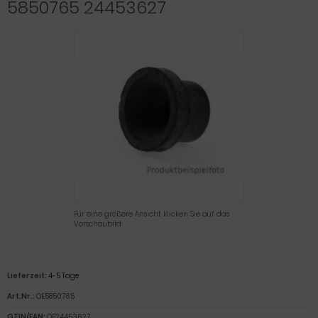
5850765 24453627
Für eine größere Ansicht klicken Sie auf das
Vorschaubild
Lieferzeit:
4-5 Tage
Art.Nr.:
OE5850765
GTIN/EAN:
OE24453627