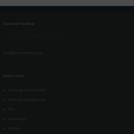
Service Hotline
Unterstützung und Beratung unter:
shop@md-autohaus.de
Mehr über...
Zahlung- und Versand
Datenschutzerklärung
AGB
Impressum
Kontakt